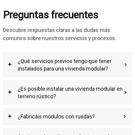
Preguntas frecuentes
Construcciones pasivas por su propia naturaleza. El
diseño bioclimático junto al empleo de materiales de
altas propiedades aislantes minimizan el gasto de
Descubre respuestas claras a las dudas más
energía y de recursos.
comunes sobre nuestros servicios y procesos.
¿Qué servicios previos tengo que tener
instalados para una vivienda modular?
¿Es posible instalar una vivienda modular en
terreno rústico?
¿Fabricáis módulos con ruedas?